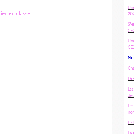
Un
cier en classe
20
S'e
CE
Une
CE
Num
Cha
Des
Les
dé
Les
nom
Le 
La 