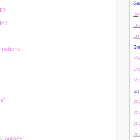
Géo
CE2
Rep
/CM1
La 
Les
Gra
mmations
Mes
Lir
Mes
Les
rs"
20
20
20
20
a journée"