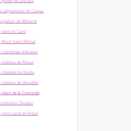
a grotte de Lascaux
es alignements de Carnac
'oppidum de Bibracte
e pont du Gard
e Mont-Saint-Michel
a cathédrale d'Amiens
e château de Murol
 citadelle de Bastia
 château de Versailles
a place de la Concorde
habitation Zévallos
e pont-canal de Briare