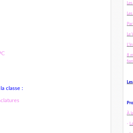
Les
Les
Par
Le 
L'in
 PC
8 m
fe
Les
la classe
:
clatures
Pro
s
À l
-
L