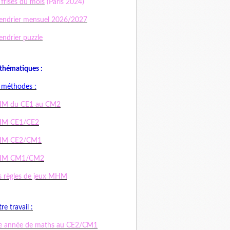
 frises du mois
(Paris 2024)
endrier mensuel 2026/2027
endrier puzzle
hématiques :
 méthodes :
M du CE1 au CM2
M CE1/CE2
M CE2/CM1
M CM1/CM2
 règles de jeux MHM
re travail :
e année de maths au CE2/CM1