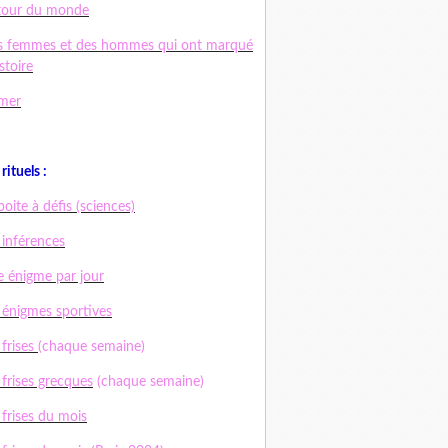
tour du monde
s femmes et des hommes qui ont marqué
istoire
mer
rituels :
boite à défis (sciences)
 inférences
 énigme par jour
 énigmes sportives
 frises
(chaque semaine)
 frises grecques
(chaque semaine)
 frises du mois