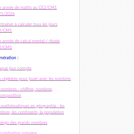
e année de maths au CE2/CM1
25/2026
ntrainer à calculer tous les jours
2/CM1
 année de calcul mental / rituels
2/CM1
ération :
que jour compte
 réglettes pour jouer avec les nombres
 nombres : chiffres, nombres,
composition
 mathématiques en géographie : les
bres, les continents, la population
bingo des grands nombres
numération romaine