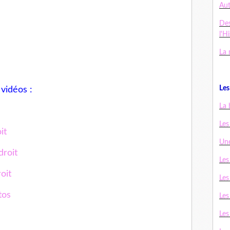
Au
De
l'H
La 
Les 
vidéos :
La 
Les
it
Une
droit
Les
oit
Les
tos
Les
Les