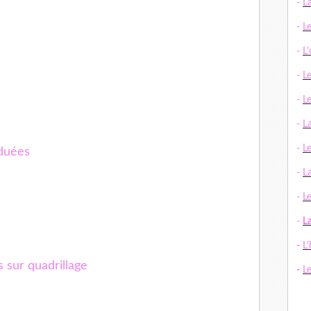
-
L
-
L
-
L
-
L
-
L
-
L
-
L
aduées
-
La
-
Le
-
L
-
L'
 sur quadrillage
-
L