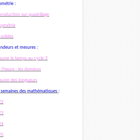
métrie :
roduction sur quadrillage
symétrie
 solides
ndeurs et mesures :
urer le temps au cycle 3
e l'heure : les dominos
urer des longueurs
 semaines des mathématiques
:
22
23
24
25