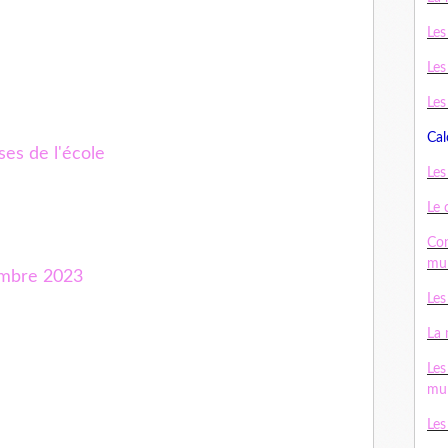
Les
Les
Les
Cal
ses de l'école
Les
Le 
Con
mul
embre 2023
Les
La 
Les
mul
Les