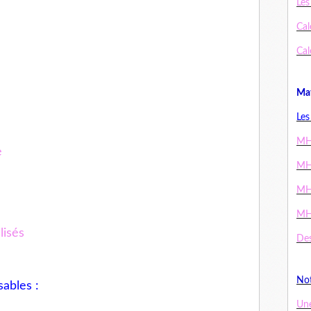
Les
Cal
Cal
Mat
Les
MH
e
MH
MH
MH
lisés
Des
Not
ables :
Un