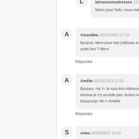
L
latroussemaitresses
12/
Merci pour l'info, nous mett
A
Amandine
20/10/2023 17:35
Bonjour, Idem pour moi j'utilisais s
autre lies ? Merci
Répondre
A
Amélie
05/10/2023 12:02
Bonjour, <br /> Je suis très intéres
dessus je n'y accède pas. Auriez-v
beaucoup.<br /> Amélie
Répondre
S
selou
28/08/2022 18:15