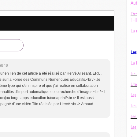
Au
De
l'H
La 
Les 
La 
08:18
r en lien de cet article a été réalisé par Hervé Allesant, ERU.
Les
libre sur la Forge des Communs Numériques Éducatifs.<br /> Je
Une
me type qui s'en inspire et que j'ai réalisé en collaboration
nnalités d'import automatique et de recherche d'images.<br /> Il
Les
ucajou.forge.apps.education.fr/cartaprint/<br /> Il est aussi
ompagné d'une vidéo Tito réalisée par Hervé.<br /> Arnaud
Les
Les
Les