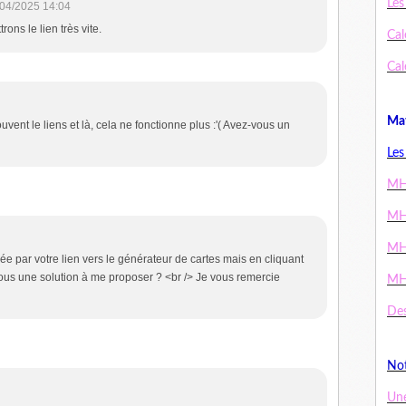
Les
04/2025 14:04
rons le lien très vite.
Cal
Cal
Mat
ouvent le liens et là, cela ne fonctionne plus :'( Avez-vous un
Les
MH
MH
MH
sée par votre lien vers le générateur de cartes mais en cliquant
ous une solution à me proposer ? <br /> Je vous remercie
MH
Des
Not
Un