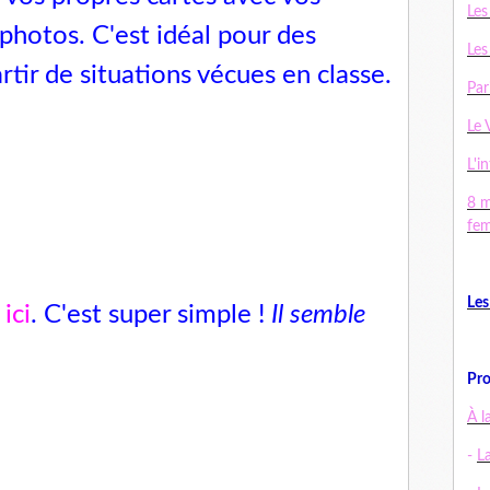
Les
 photos. C'est idéal pour des
Les
rtir de situations vécues en classe.
Par
Le 
L'in
8 m
fe
Les
t
ici
. C'est super simple !
Il semble
Pro
À l
-
L