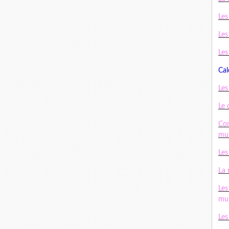
Les
Les
Les
Cal
Les
Le 
Con
mul
Les
La 
Les
mul
Les