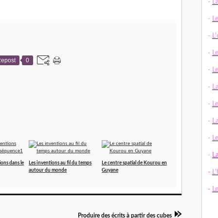
-
L
-
L
-
L
-
L
epost
0
-
L
-
L
-
L
-
La
-
Le
-
L
ions dans le
Les inventions au fil du temps
Le centre spatial de Kourou en
autour du monde
Guyane
-
L'
-
L
Produire des écrits à partir des cubes