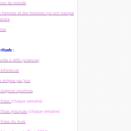
tour du monde
s femmes et des hommes qui ont marqué
istoire
mer
rituels :
boite à défis (sciences)
 inférences
 énigme par jour
 énigmes sportives
 frises
(chaque semaine)
 frises grecques
(chaque semaine)
 frises du mois