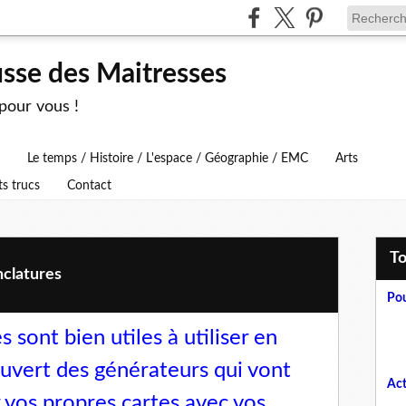
usse des Maitresses
 pour vous !
Le temps / Histoire / L'espace / Géographie / EMC
Arts
ts trucs
Contact
T
clatures
Pou
 sont bien utiles à utiliser en
uvert des générateurs qui vont
Act
 vos propres cartes avec vos