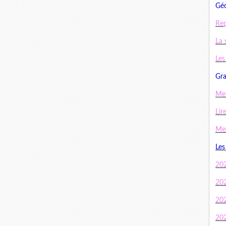
Géo
Rep
La 
Les
Gra
Mes
Lir
Mes
Les
20
20
20
20