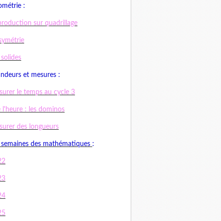
métrie :
roduction sur quadrillage
symétrie
 solides
ndeurs et mesures :
urer le temps au cycle 3
e l'heure : les dominos
urer des longueurs
 semaines des mathématiques
:
22
23
24
25