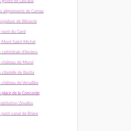
a grotte de Lascaux
es alignements de Carnac
'oppidum de Bibracte
e pont du Gard
e Mont-Saint-Michel
a cathédrale d'Amiens
e château de Murol
 citadelle de Bastia
 château de Versailles
a place de la Concorde
habitation Zévallos
e pont-canal de Briare