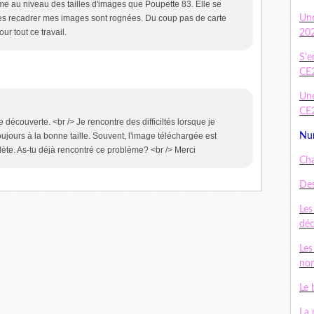
me au niveau des tailles d'images que Poupette 83. Elle se
les recadrer mes images sont rognées. Du coup pas de carte
Un
ur tout ce travail.
20
S'e
CE
Une
CE
 découverte. <br /> Je rencontre des difficiltés lorsque je
oujours à la bonne taille. Souvent, l'image téléchargée est
Num
ète. As-tu déjà rencontré ce problème? <br /> Merci
Cha
Des
Les
dé
Les
nom
Le 
La 