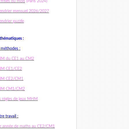
 frises du mois
(Paris 2024)
endrier mensuel 2026/2027
endrier puzzle
hématiques :
 méthodes :
M du CE1 au CM2
M CE1/CE2
M CE2/CM1
M CM1/CM2
 règles de jeux MHM
re travail :
e année de maths au CE2/CM1