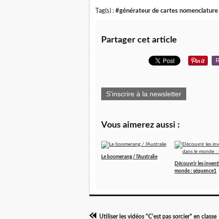
Tag(s) :
#générateur de cartes nomenclature
Partager cet article
R
S'inscrire à la newsletter
Vous aimerez aussi :
Le boomerang / l'Australie
Découvrir les invent
monde : séquence1
Utiliser les vidéos "C'est pas sorcier" en classe