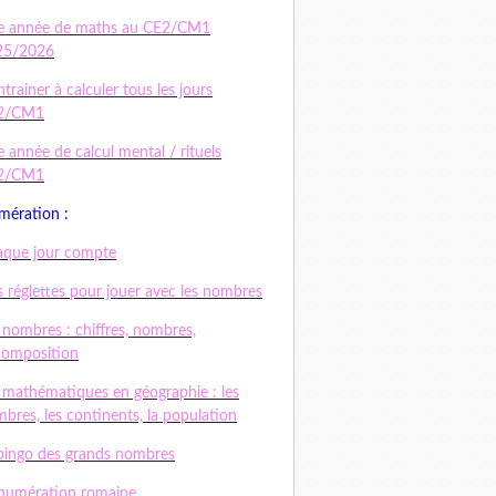
e année de maths au CE2/CM1
25/2026
ntrainer à calculer tous les jours
2/CM1
 année de calcul mental / rituels
2/CM1
ération :
que jour compte
 réglettes pour jouer avec les nombres
 nombres : chiffres, nombres,
composition
 mathématiques en géographie : les
bres, les continents, la population
bingo des grands nombres
numération romaine