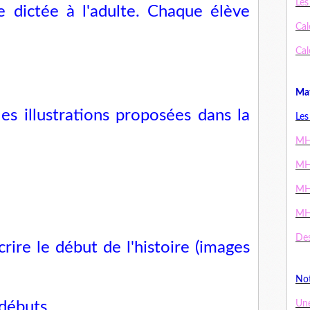
Les
 dictée à l'adulte. Chaque élève
Cal
Cal
Mat
les illustrations proposées dans la
Les
MH
MH
MH
MH
Des
crire le début de l'histoire (images
Not
 débuts
Un