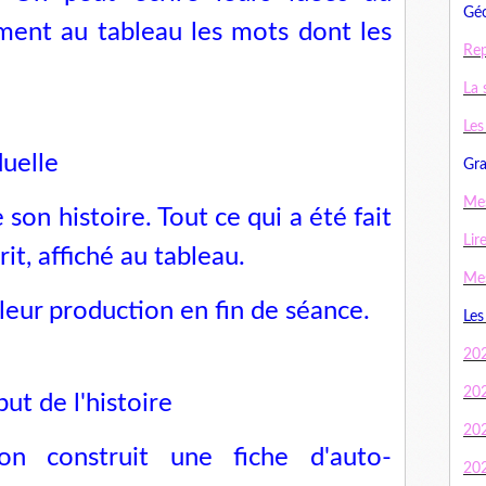
Géo
ment au tableau les mots dont les
Rep
La 
Les
duelle
Gra
Mes
son histoire. Tout ce qui a été fait
Lir
it, affiché au tableau.
Mes
leur production en fin de séance.
Les
20
20
but de l'histoire
20
on construit une fiche d'auto-
20