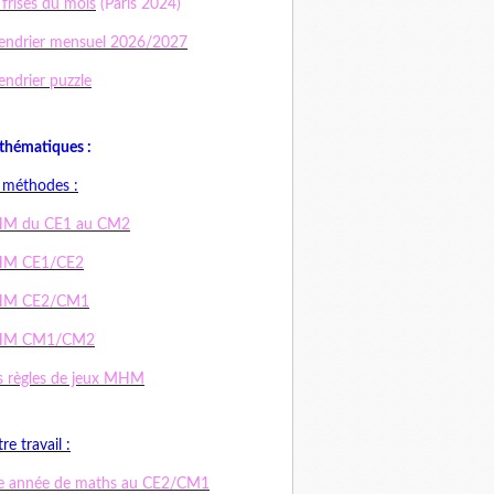
 frises du mois
(Paris 2024)
endrier mensuel 2026/2027
endrier puzzle
hématiques :
 méthodes :
M du CE1 au CM2
M CE1/CE2
M CE2/CM1
M CM1/CM2
 règles de jeux MHM
re travail :
e année de maths au CE2/CM1