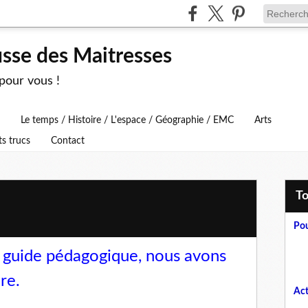
usse des Maitresses
 pour vous !
Le temps / Histoire / L'espace / Géographie / EMC
Arts
ts trucs
Contact
T
Pou
du guide pédagogique, nous avons
re.
Act