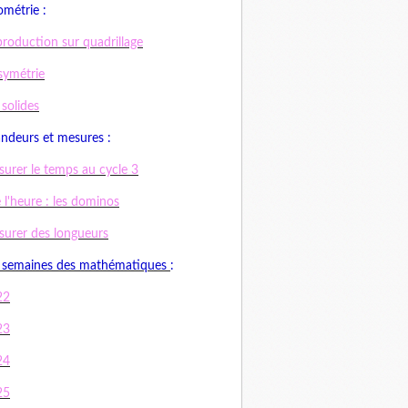
métrie :
roduction sur quadrillage
symétrie
 solides
ndeurs et mesures :
urer le temps au cycle 3
e l'heure : les dominos
urer des longueurs
 semaines des mathématiques
:
22
23
24
25