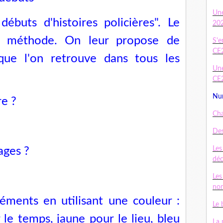
Un
débuts d'histoires policières". Le
20
a méthode. On leur propose de
S'e
CE
que l'on retrouve dans tous les
Une
CE
Num
re ?
Cha
Des
ages ?
Les
dé
Les
nom
éments en utilisant une couleur :
Le 
 le temps, jaune pour le lieu, bleu
La 