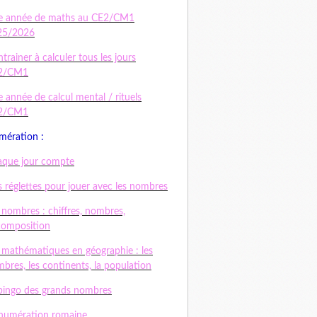
e année de maths au CE2/CM1
25/2026
ntrainer à calculer tous les jours
2/CM1
 année de calcul mental / rituels
2/CM1
ération :
que jour compte
 réglettes pour jouer avec les nombres
 nombres : chiffres, nombres,
composition
 mathématiques en géographie : les
bres, les continents, la population
bingo des grands nombres
numération romaine