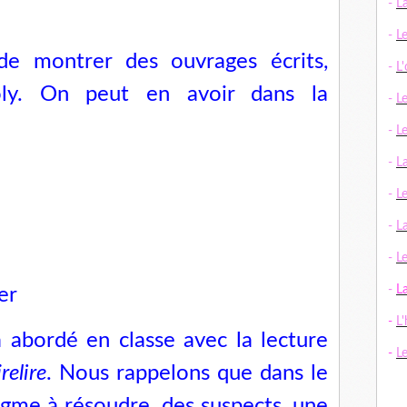
-
L
-
L
e montrer des ouvrages écrits,
-
L
Joly. On peut en avoir dans la
-
L
-
L
-
L
-
L
-
La
-
Le
-
L
er
-
L'
à abordé en classe avec la lecture
-
L
elire
. Nous rappelons que dans le
nigme à résoudre, des suspects, une