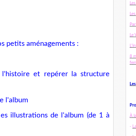
Les
Les
Par
Le 
s petits aménagements :
L'in
8 m
fe
l'histoire et repérer la structure
Les
e l'album
Pro
es illustrations de l'album (de 1 à
À l
-
L