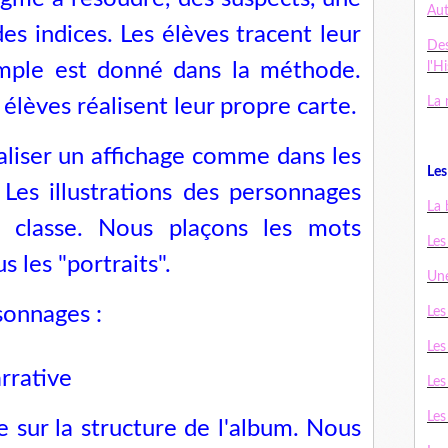
Au
es indices. Les élèves tracent leur
De
mple est donné dans la méthode.
l'H
lèves réalisent leur propre carte.
La 
iser un affichage comme dans les
Les 
. Les illustrations des personnages
La 
a classe. Nous plaçons les mots
Les
us les "portraits".
Une
rsonnages :
Les
Les
arrative
Les
Les
e sur la structure de l'album. Nous