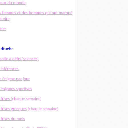
tour du monde
s femmes et des hommes qui ont marqué
istoire
mer
rituels :
boite à défis (sciences)
 inférences
 énigme par jour
 énigmes sportives
 frises
(chaque semaine)
 frises grecques
(chaque semaine)
 frises du mois