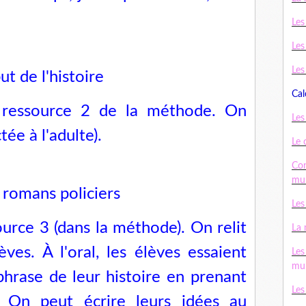
Les
Les
Les
ut de l'histoire
Cal
e ressource 2 de la méthode. On
Les
ée à l'adulte).
Le 
Con
mul
 romans policiers
Les
ource 3 (dans la méthode). On relit
La 
èves. À l'oral, les élèves essaient
Les
mul
phrase de leur histoire en prenant
Les
s. On peut écrire leurs idées au