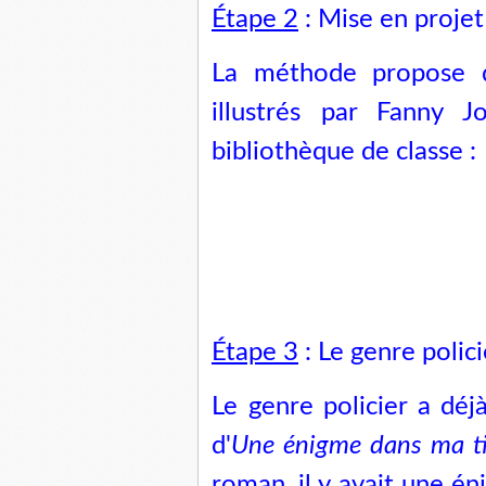
Étape 2
: Mise en projet
La méthode propose d
illustrés par Fanny 
bibliothèque de classe :
Étape 3
: Le genre polici
Le genre policier a déj
d'
Une énigme dans ma tir
roman, il y avait une é