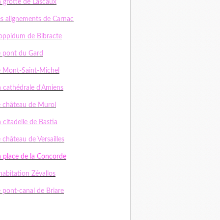
a grotte de Lascaux
es alignements de Carnac
'oppidum de Bibracte
e pont du Gard
e Mont-Saint-Michel
a cathédrale d'Amiens
e château de Murol
 citadelle de Bastia
 château de Versailles
a place de la Concorde
habitation Zévallos
e pont-canal de Briare