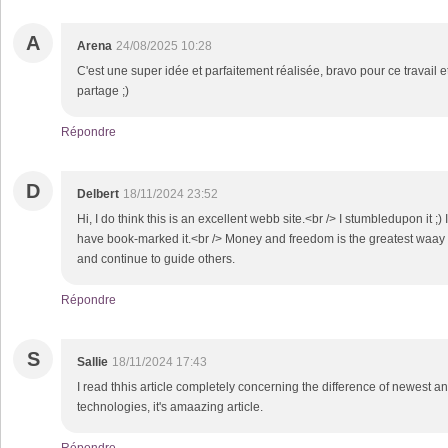
A
Arena
24/08/2025 10:28
C'est une super idée et parfaitement réalisée, bravo pour ce travail 
partage ;)
Répondre
D
Delbert
18/11/2024 23:52
Hi, I do think this is an excellent webb site.<br /> I stumbledupon it ;) 
have book-marked it.<br /> Money and freedom is the greatest waay
and continue to guide others.
Répondre
S
Sallie
18/11/2024 17:43
I read thhis article completely concerning the difference of newest a
technologies, it's amaazing article.