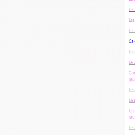
Les
Les
Les
Cal
Les
Le 
Con
mul
Les
La 
Les
mul
Les