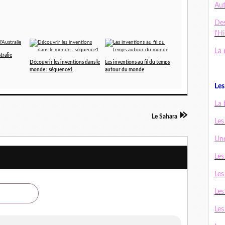
Au
De
l'H
La 
tralie
Découvrir les inventions dans le
Les inventions au fil du temps
monde : séquence1
autour du monde
Les 
La 
Le Sahara
Les
Une
Les
Les
Les
Les