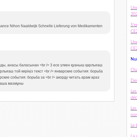
Un
20
S'e
nance Nihon Naaldwijk Schnelle Lieferung von Medikamenten
CE
Une
CE
Num
ды, анасы баласынан <br /> 3 есе үлкен қуаныш қарлығаш
Cha
арлығаш той көріңіз текст <br /> январские события: борьба
варские события: борьба за <br /> акорду читать арам араз
Des
сқаша мазмұны
Les
dé
Les
nom
Le 
La 