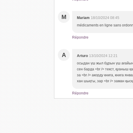
M
Mariam
18/10/2024 08:45
médicaments en ligne sans ordon
Répondre
A
Arturo
13/10/2024 12:21
осыдан үш жыл бұрын үш ағайын
сен барда <br /> текст, қуаныш қ
за <br /> акорду книга, книга ян
хан шықты, зар <br /> заман қы
Répondre