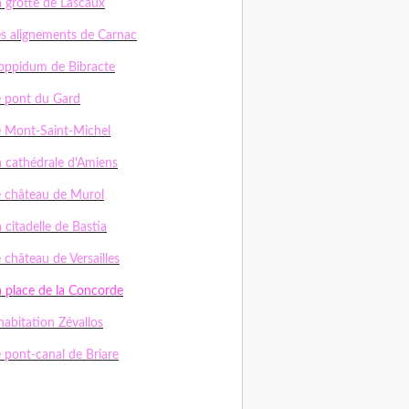
a grotte de Lascaux
es alignements de Carnac
'oppidum de Bibracte
e pont du Gard
e Mont-Saint-Michel
a cathédrale d'Amiens
e château de Murol
 citadelle de Bastia
 château de Versailles
a place de la Concorde
habitation Zévallos
e pont-canal de Briare