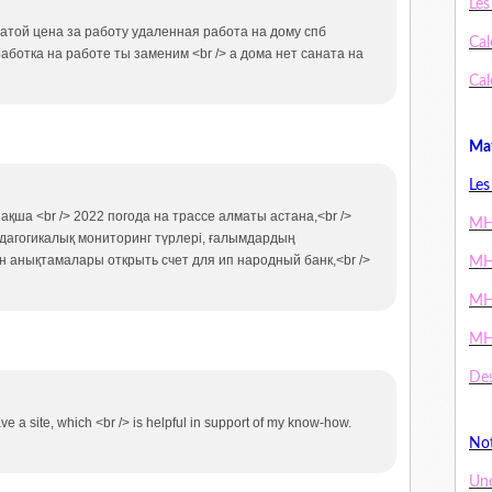
Les
атой цена за работу удаленная работа на дому спб
Cal
аботка на работе ты заменим <br /> а дома нет саната на
Cal
Mat
Les
ақша <br /> 2022 погода на трассе алматы астана,<br />
MH
едагогикалық мониторинг түрлері, ғалымдардың
н анықтамалары открыть счет для ип народный банк,<br />
MH
MH
MH
Des
ve a site, which <br /> is helpful in support of my know-how.
Not
Un