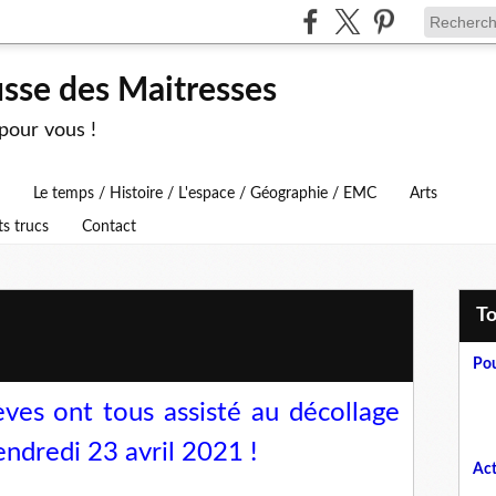
usse des Maitresses
 pour vous !
Le temps / Histoire / L'espace / Géographie / EMC
Arts
ts trucs
Contact
T
Pou
ves ont tous assisté au décollage
endredi 23 avril 2021 !
Act