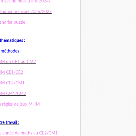
 frises du mois
(Paris 2024)
endrier mensuel 2026/2027
endrier puzzle
hématiques :
 méthodes :
M du CE1 au CM2
M CE1/CE2
M CE2/CM1
M CM1/CM2
 règles de jeux MHM
re travail :
e année de maths au CE2/CM1