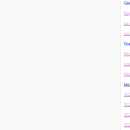
Géo
Rep
La 
Les
Gra
Mes
Lir
Mes
Les
20
20
20
20