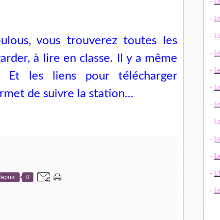
-
L
-
L
-
L
ulous, vous trouverez toutes les
-
L
garder, à lire en classe. Il y a même
-
L
! Et les liens pour télécharger
-
L
rmet de suivre la station...
-
L
-
La
-
Le
-
L
-
L'
epost
0
-
L