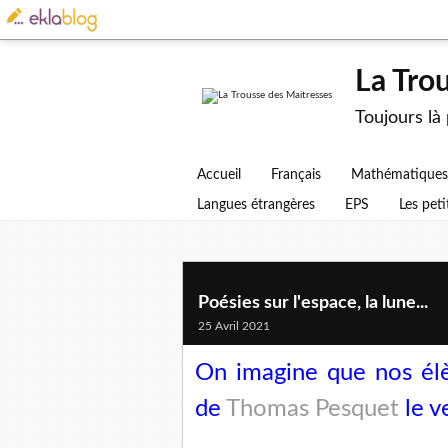
La Tro
Toujours là
Accueil
Français
Mathématiques
Langues étrangères
EPS
Les peti
Poésies sur l'espace, la lune...
25 Avril 2021
On imagine que nos élè
de
Thomas Pesquet
le v