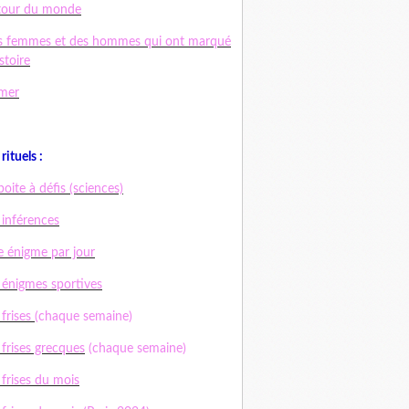
tour du monde
s femmes et des hommes qui ont marqué
istoire
mer
rituels :
boite à défis (sciences)
 inférences
 énigme par jour
 énigmes sportives
 frises
(chaque semaine)
 frises grecques
(chaque semaine)
 frises du mois