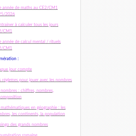
e année de maths au CE2/CM1
25/2026
ntrainer à calculer tous les jours
2/CM1
 année de calcul mental / rituels
2/CM1
ération :
que jour compte
 réglettes pour jouer avec les nombres
 nombres : chiffres, nombres,
composition
 mathématiques en géographie : les
bres, les continents, la population
bingo des grands nombres
numération romaine