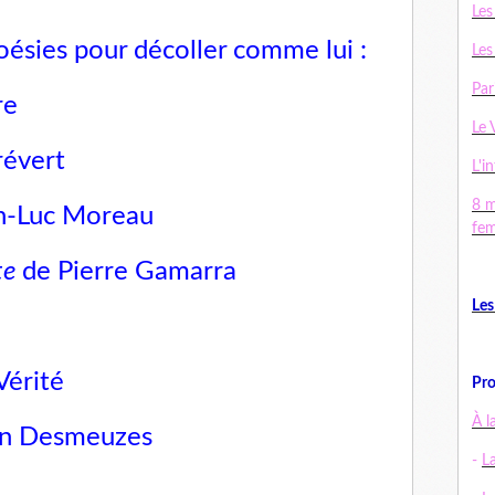
Les
poésies pour décoller comme lui :
Les
Par
re
Le 
révert
L'in
8 m
n-Luc Moreau
fe
te
de Pierre Gamarra
Les
Vérité
Pro
À l
an Desmeuzes
-
L