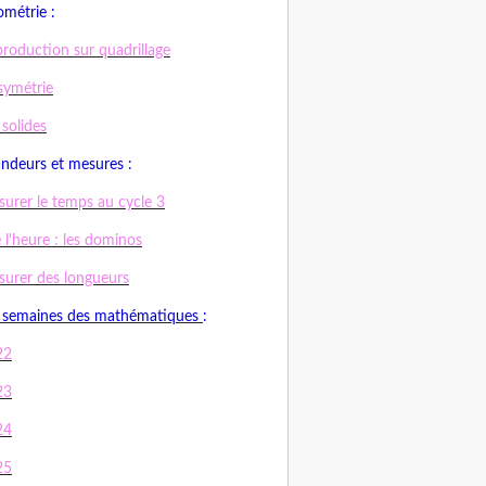
métrie :
roduction sur quadrillage
symétrie
 solides
ndeurs et mesures :
urer le temps au cycle 3
e l'heure : les dominos
urer des longueurs
 semaines des mathématiques
:
22
23
24
25