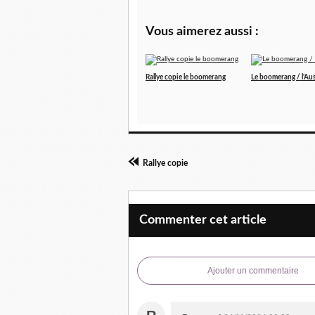
Vous aimerez aussi :
Rallye copie le boomerang
Le boomerang / l'Aus
Rallye copie
Commenter cet article
Ajouter un commentaire