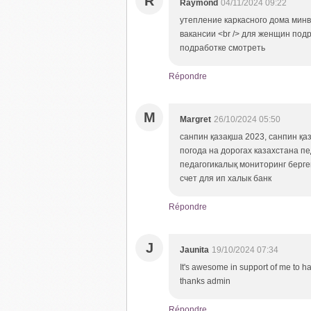
R
Raymond
04/11/2024 09:22
утепление каркасного дома минв
вакансии <br /> для женщин подр
подработке смотреть
Répondre
M
Margret
26/10/2024 05:50
санпин қазақша 2023, санпин қаз
погода на дорогах казахстана п
педагогикалық мониторинг берге
счет для ип халык банк
Répondre
J
Jaunita
19/10/2024 07:34
It's awesome in support of me to ha
thanks admin
Répondre