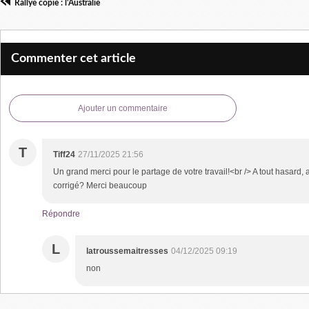
Rallye copie : l'Australie
Commenter cet article
Ajouter un commentaire
T
Tiff24
27/11/2025 21:56
Un grand merci pour le partage de votre travail!<br /> A tout hasard
corrigé? Merci beaucoup
Répondre
L
latroussemaitresses
04/12/2025 09:19
non