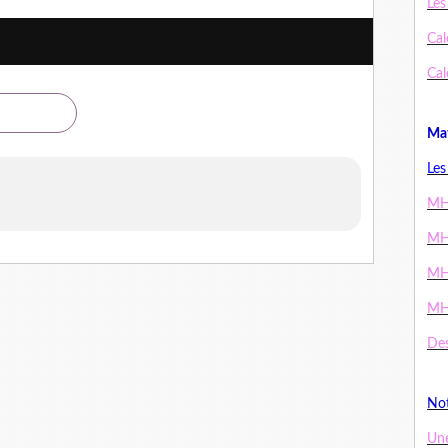
Les
Cal
Cal
Mat
Les
MH
MH
MH
MH
Des
Not
Un