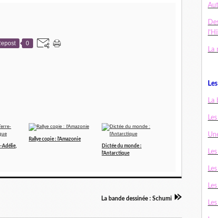
Au
De
l'H
epost
0
La 
Les 
La 
Les
Une
Rallye copie : l'Amazonie
e-Adélie,
Dictée du monde :
Les
l'Antarctique
Les
Les
La bande dessinée : Schumi
Les