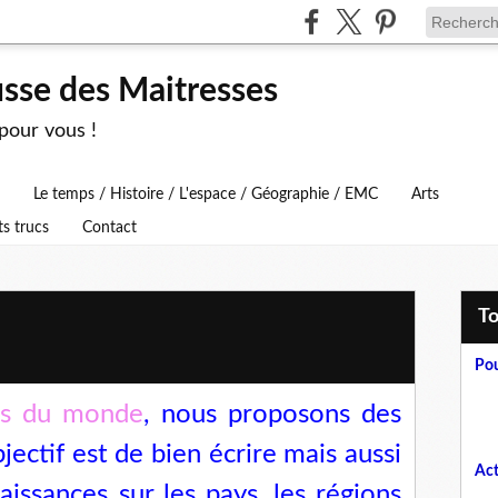
usse des Maitresses
 pour vous !
Le temps / Histoire / L'espace / Géographie / EMC
Arts
ts trucs
Contact
T
Pou
es du monde
, nous proposons des
jectif est de bien écrire mais aussi
Act
ssances sur les pays, les régions