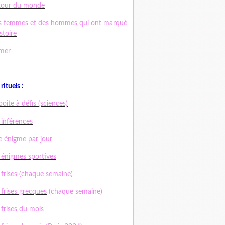
tour du monde
s femmes et des hommes qui ont marqué
istoire
mer
rituels :
boite à défis (sciences)
 inférences
 énigme par jour
 énigmes sportives
 frises
(chaque semaine)
 frises grecques
(chaque semaine)
 frises du mois