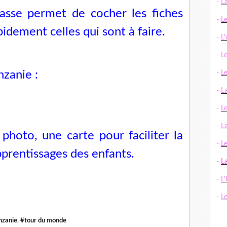
-
L
lasse permet de cocher les fiches
-
L
apidement celles qui sont à faire.
-
L
-
L
anzanie :
-
L
-
L
-
L
-
La
photo, une carte pour faciliter la
-
Le
prentissages des enfants.
-
L
-
L'
-
L
nzanie
,
#tour du monde