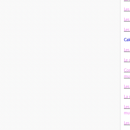
Les
Les
Les
Cal
Les
Le 
Con
mul
Les
La 
Les
mul
Les