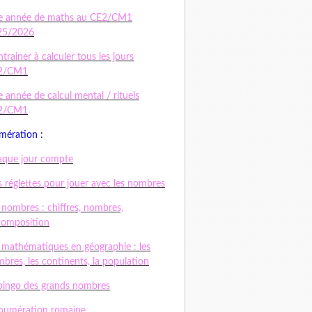
e année de maths au CE2/CM1
25/2026
ntrainer à calculer tous les jours
2/CM1
 année de calcul mental / rituels
2/CM1
ération :
que jour compte
 réglettes pour jouer avec les nombres
 nombres : chiffres, nombres,
composition
 mathématiques en géographie : les
bres, les continents, la population
bingo des grands nombres
numération romaine