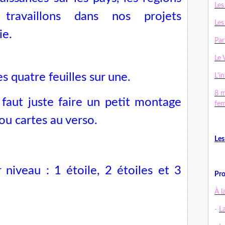
Les
 travaillons dans nos projets
Les
ie.
Par
Le 
s quatre feuilles sur une.
L'in
8 m
Il faut juste faire un petit montage
fe
ou cartes au verso.
Les
 niveau : 1 étoile, 2 étoiles et 3
Pro
À l
-
L