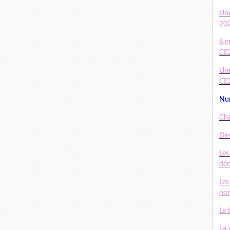
Un
20
S'e
CE
Une
CE
Num
Cha
Des
Les
dé
Les
nom
Le 
La 