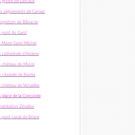
a grotte de Lascaux
es alignements de Carnac
'oppidum de Bibracte
e pont du Gard
e Mont-Saint-Michel
a cathédrale d'Amiens
e château de Murol
 citadelle de Bastia
 château de Versailles
a place de la Concorde
habitation Zévallos
e pont-canal de Briare