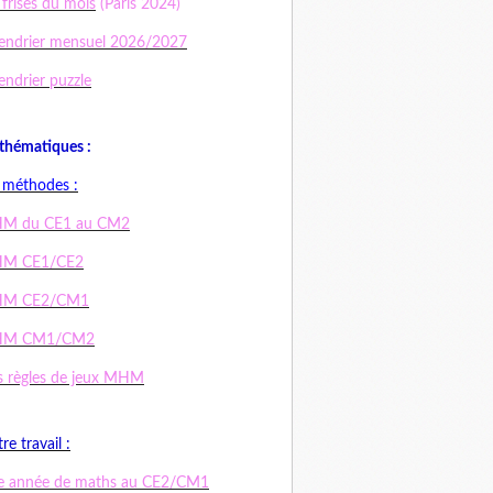
 frises du mois
(Paris 2024)
endrier mensuel 2026/2027
endrier puzzle
hématiques :
 méthodes :
M du CE1 au CM2
M CE1/CE2
M CE2/CM1
M CM1/CM2
 règles de jeux MHM
re travail :
e année de maths au CE2/CM1