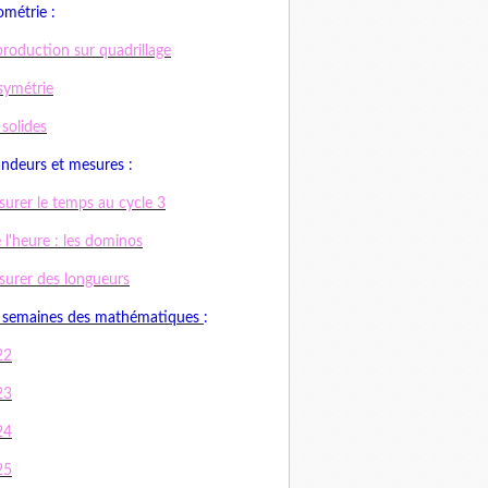
métrie :
roduction sur quadrillage
symétrie
 solides
ndeurs et mesures :
urer le temps au cycle 3
e l'heure : les dominos
urer des longueurs
 semaines des mathématiques
:
22
23
24
25