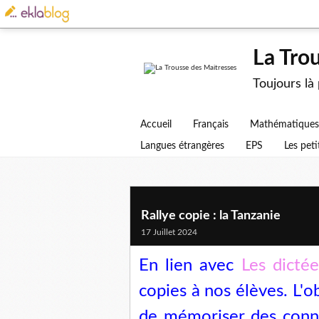
La Tro
Toujours là
Accueil
Français
Mathématiques
Langues étrangères
EPS
Les peti
Rallye copie : la Tanzanie
17 Juillet 2024
En lien avec
Les dicté
copies à nos élèves. L'ob
de mémoriser des connai