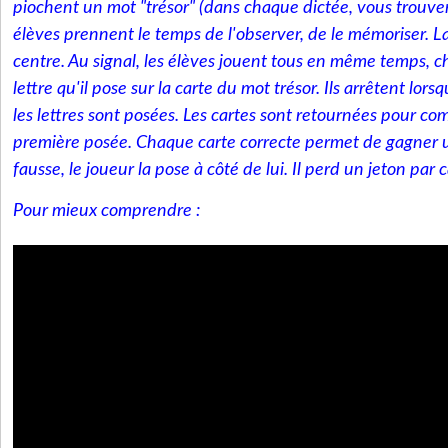
piochent un mot "trésor" (dans chaque dictée, vous trouvere
élèves prennent le temps de l'observer, de le mémoriser. La
centre. Au signal, les élèves jouent tous en même temps, c
lettre qu'il pose sur la carte du mot trésor. Ils arrêtent lor
les lettres sont posées. Les cartes sont retournées pour co
première posée. Chaque carte correcte permet de gagner un
fausse, le joueur la pose à côté de lui. Il perd un jeton par 
Pour mieux comprendre :