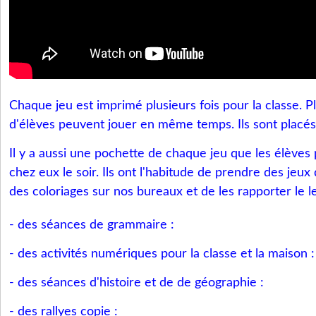
Chaque jeu est imprimé plusieurs fois pour la classe. P
d'élèves peuvent jouer en même temps. Ils sont placé
Il y a aussi une pochette de chaque jeu que les élèv
chez eux le soir. Ils ont l'habitude de prendre des jeux 
des coloriages sur nos bureaux et de les rapporter le 
- des séances de grammaire :
- des activités numériques pour la classe et la maison 
- des séances d'histoire et de de géographie :
- des rallyes copie :