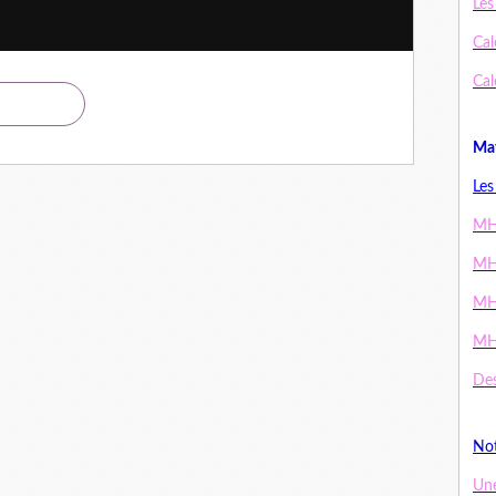
Les
Cal
Cal
Mat
Les
MH
MH
MH
MH
Des
Not
Un