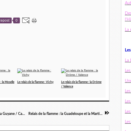
Au
De
l'H
epost
0
La 
Les 
La 
Les
Une
 : la Moselle
Le relais de la flamme : Vichy
Le relais de la flamme : la Drôme
/ Valence
Les
Les
Les
Relais de la flamme Olympique : les océans et la Guyane / Cayenne
Relais de la flamme : la Guadeloupe et la Martinique
Les