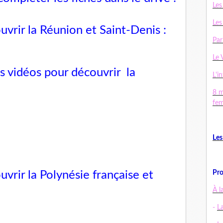
Les
Les
uvrir la Réunion et Saint-Denis :
Par
Le 
les vidéos pour découvrir
la
L'in
:
8 m
fe
Les
uvrir la Polynésie française et
Pro
À l
-
L