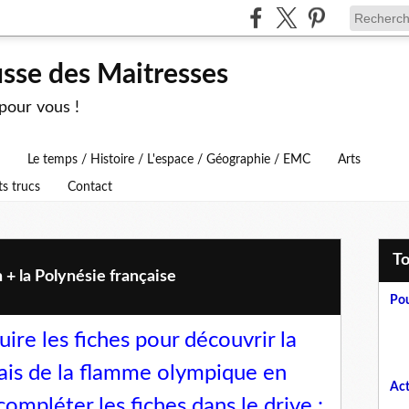
usse des Maitresses
 pour vous !
Le temps / Histoire / L'espace / Géographie / EMC
Arts
ts trucs
Contact
T
 + la Polynésie française
Pou
uire les fiches pour découvrir la
ais de la flamme olympique en
Act
ompléter les fiches dans le drive :