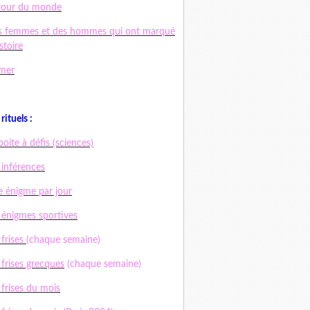
tour du monde
s femmes et des hommes qui ont marqué
istoire
mer
rituels :
boite à défis (sciences)
 inférences
 énigme par jour
 énigmes sportives
 frises
(chaque semaine)
 frises grecques
(chaque semaine)
 frises du mois