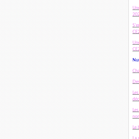
Un
20
S'e
CE
Une
CE
Num
Cha
Des
Les
dé
Les
nom
Le 
La 