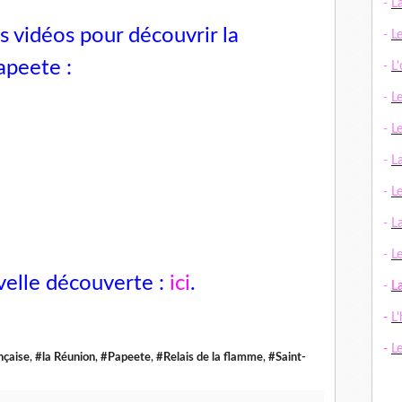
-
L
es vidéos pour découvrir
la
-
L
Papeete
:
-
L
-
L
-
L
-
L
-
L
-
La
-
Le
velle découverte :
ici
.
-
L
-
L'
-
L
nçaise
,
#la Réunion
,
#Papeete
,
#Relais de la flamme
,
#Saint-