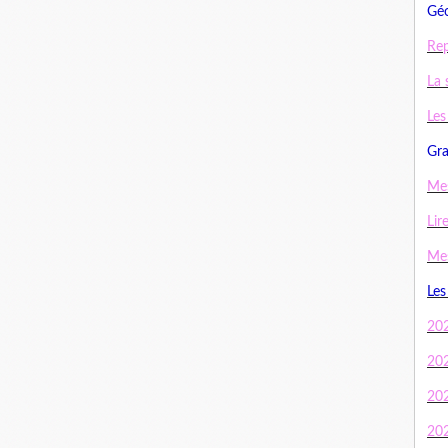
Géo
Rep
La 
Les
Gra
Mes
Lir
Mes
Les
20
20
20
20