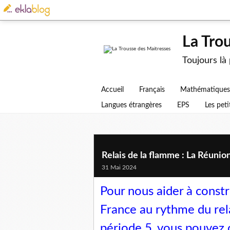
La Tro
Toujours là
Accueil
Français
Mathématiques
Langues étrangères
EPS
Les peti
Relais de la flamme : La Réunion
31 Mai 2024
Pour nous aider à constr
France au rythme du rel
période 5, vous pouvez c