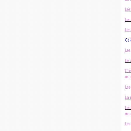
Les
Les
Les
Cal
Les
Le 
Con
mul
Les
La 
Les
mul
Les