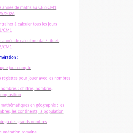
e année de maths au CE2/CM1
25/2026
ntrainer à calculer tous les jours
2/CM1
 année de calcul mental / rituels
2/CM1
ération :
que jour compte
 réglettes pour jouer avec les nombres
 nombres : chiffres, nombres,
composition
 mathématiques en géographie : les
bres, les continents, la population
bingo des grands nombres
numération romaine