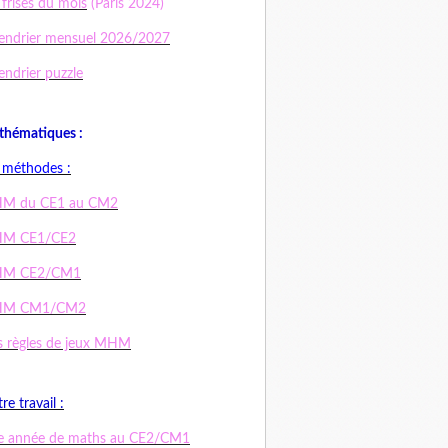
 frises du mois
(Paris 2024)
endrier mensuel 2026/2027
endrier puzzle
hématiques :
 méthodes :
M du CE1 au CM2
M CE1/CE2
M CE2/CM1
M CM1/CM2
 règles de jeux MHM
re travail :
e année de maths au CE2/CM1