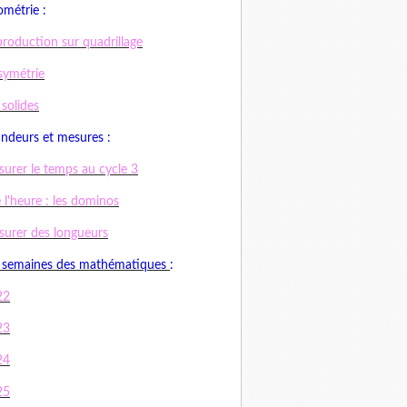
métrie :
roduction sur quadrillage
symétrie
 solides
ndeurs et mesures :
urer le temps au cycle 3
e l'heure : les dominos
urer des longueurs
 semaines des mathématiques
:
22
23
24
25