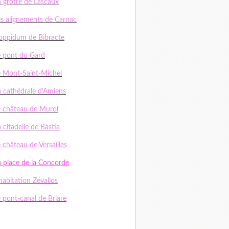
a grotte de Lascaux
es alignements de Carnac
'oppidum de Bibracte
e pont du Gard
e Mont-Saint-Michel
a cathédrale d'Amiens
e château de Murol
 citadelle de Bastia
 château de Versailles
a place de la Concorde
habitation Zévallos
e pont-canal de Briare