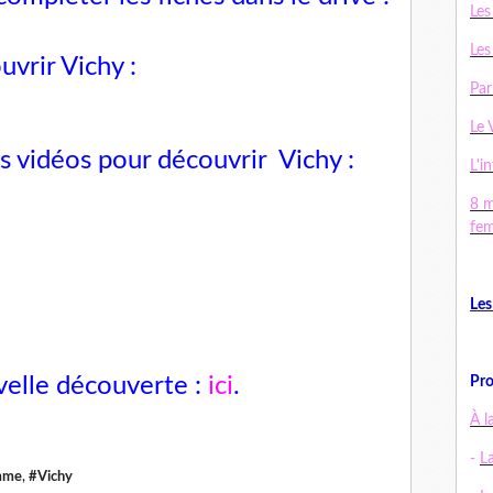
Les
Les
uvrir Vichy :
Par
Le 
les vidéos pour découvrir
Vichy
:
L'in
8 m
fe
Les
velle découverte :
ici
.
Pro
À l
-
L
amme
,
#Vichy