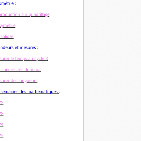
métrie :
roduction sur quadrillage
symétrie
 solides
ndeurs et mesures :
urer le temps au cycle 3
e l'heure : les dominos
urer des longueurs
 semaines des mathématiques
:
22
23
24
25