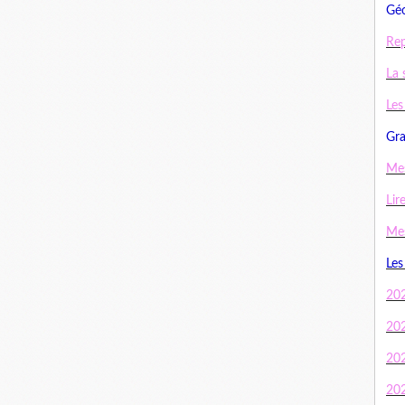
Géo
Rep
La 
Les
Gra
Mes
Lir
Mes
Les
20
20
20
20