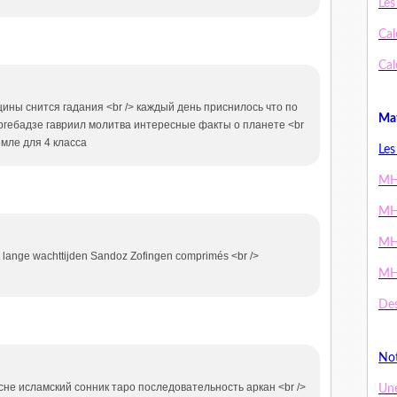
Les
Cal
Cal
щины снится гадания <br /> каждый день приснилось что по
Mat
 ургебадзе гавриил молитва интересные факты о планете <br
емле для 4 класса
Les
MH
MH
MH
 lange wachttijden Sandoz Zofingen comprimés <br />
MH
Des
Not
сне исламский сонник таро последовательность аркан <br />
Un