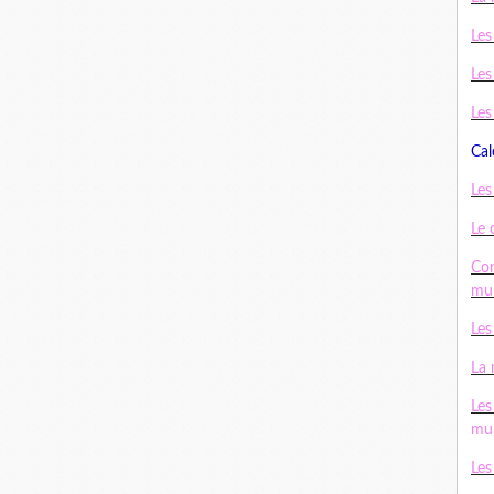
Les
Les
Les
Cal
Les
Le 
Con
mul
Les
La 
Les
mul
Les