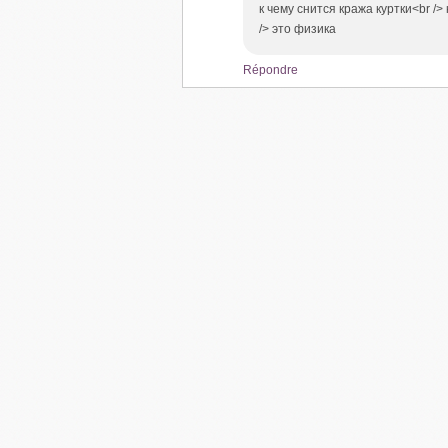
к чему снится кража куртки<br /
/> это физика
Répondre