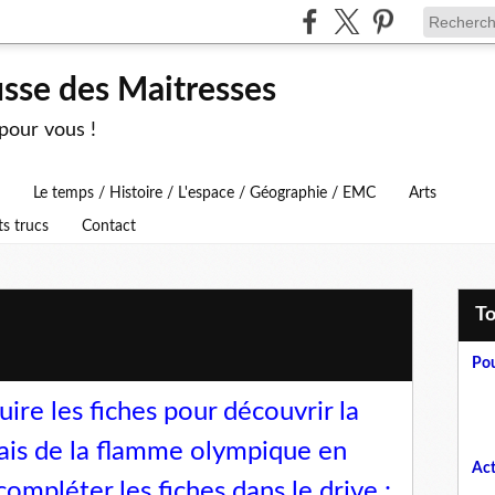
usse des Maitresses
 pour vous !
Le temps / Histoire / L'espace / Géographie / EMC
Arts
ts trucs
Contact
T
Pou
uire les fiches pour découvrir la
ais de la flamme olympique en
Act
ompléter les fiches dans le drive :