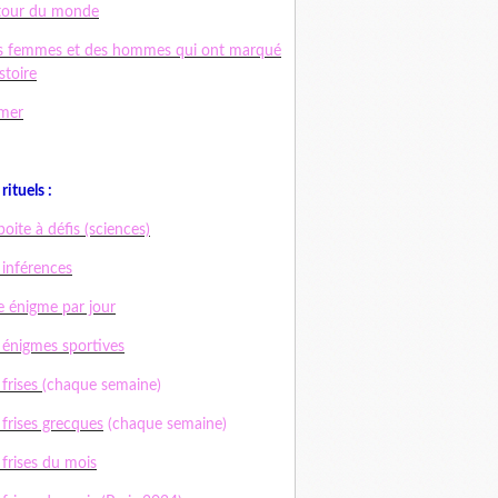
tour du monde
s femmes et des hommes qui ont marqué
istoire
mer
rituels :
boite à défis (sciences)
 inférences
 énigme par jour
 énigmes sportives
 frises
(chaque semaine)
 frises grecques
(chaque semaine)
 frises du mois