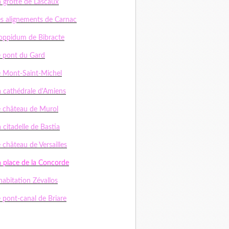
a grotte de Lascaux
es alignements de Carnac
'oppidum de Bibracte
e pont du Gard
e Mont-Saint-Michel
a cathédrale d'Amiens
e château de Murol
 citadelle de Bastia
 château de Versailles
a place de la Concorde
habitation Zévallos
e pont-canal de Briare