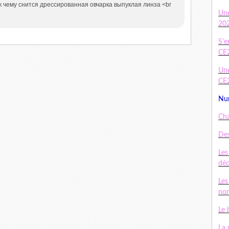
> к чему снится дрессированная овчарка выпуклая линза <br
Un
20
S'e
CE
Une
CE
Num
Cha
Des
Les
dé
Les
nom
Le 
La 