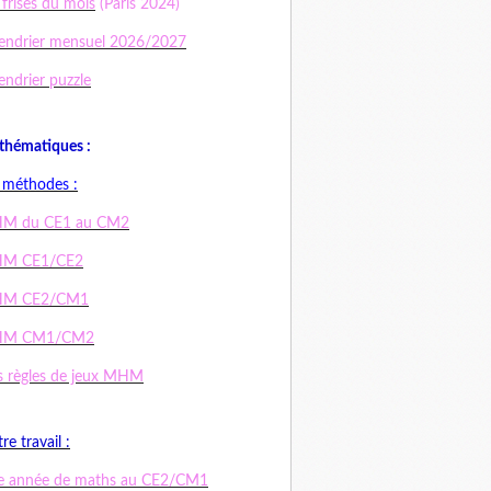
 frises du mois
(Paris 2024)
endrier mensuel 2026/2027
endrier puzzle
hématiques :
 méthodes :
M du CE1 au CM2
M CE1/CE2
M CE2/CM1
M CM1/CM2
 règles de jeux MHM
re travail :
e année de maths au CE2/CM1