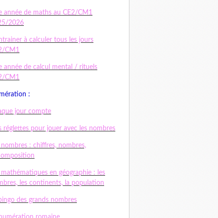
e année de maths au CE2/CM1
25/2026
ntrainer à calculer tous les jours
2/CM1
 année de calcul mental / rituels
2/CM1
ération :
que jour compte
 réglettes pour jouer avec les nombres
 nombres : chiffres, nombres,
composition
 mathématiques en géographie : les
bres, les continents, la population
bingo des grands nombres
numération romaine