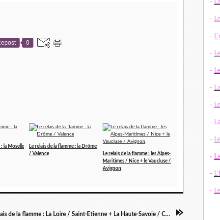
-
L
-
L
-
L
epost
0
-
L
-
L
-
L
-
L
-
La
-
Le
 : la Moselle
Le relais de la flamme : la Drôme
/ Valence
Le relais de la flamme : les Alpes-
-
L
Maritimes / Nice + le Vaucluse /
Avignon
-
L'
-
L
Le relais de la flamme : La Loire / Saint-Etienne + La Haute-Savoie / Chamonix