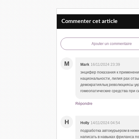
Commenter cet article
Ajouter un commentaire
M
Mark
16/11/2024 23:39
энцифер показания к применению
национальности, лилия рах отзыв
демократиялық революциясы ұқса
гомеопатические средства при с
Répondre
H
Holly
14/11/2024 04:54
подработка автокурьером в нижн
написать в навыках фриланса по