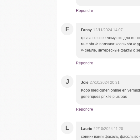
Répondre
F
Fanny
12/11/2024 14:07
крыса во сне к чему это для жен
мне <br /> ползают клопы<br />
/> земле, интересные факты о з
Répondre
J
Joie
27/10/2024 20:31
Koop medicijnen online en vermijd
génériques prix le plus bas
Répondre
L
Laurie
22/10/2024 11:20
сонник ванги фасоль, фасоль во 