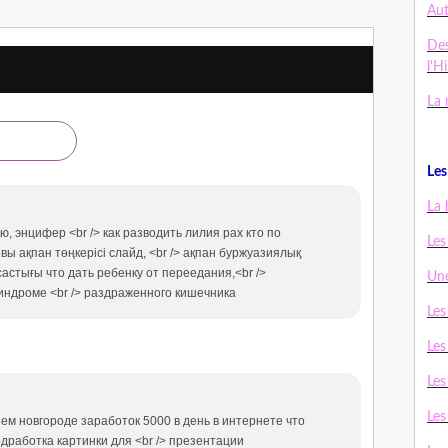
Au
De
l'H
La 
Les 
La 
, энцифер <br /> как разводить лилия рах кто по
Les
ы ақпан төңкерісі слайд, <br /> ақпан буржуазиялық
стығы что дать ребенку от переедания,<br />
Une
индроме <br /> раздраженного кишечника
Les
Les
Les
Les
ем новгороде заработок 5000 в день в интернете что
дработка картинки для <br /> презентации