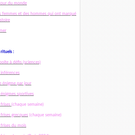
tour du monde
s femmes et des hommes qui ont marqué
istoire
mer
rituels :
boite à défis (sciences)
 inférences
 énigme par jour
 énigmes sportives
 frises
(chaque semaine)
 frises grecques
(chaque semaine)
 frises du mois