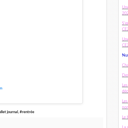
Un
20
S'e
CE
Une
CE
Num
Cha
Des
Les
am
dé
Les
nom
llet journal
,
#rentrée
Le 
La 