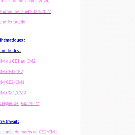
 frises du mois
(Paris 2024)
endrier mensuel 2026/2027
endrier puzzle
hématiques :
 méthodes :
M du CE1 au CM2
M CE1/CE2
M CE2/CM1
M CM1/CM2
 règles de jeux MHM
re travail :
e année de maths au CE2/CM1