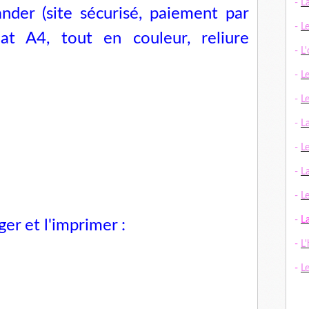
-
L
der (site sécurisé, paiement par
-
L
mat A4, tout en couleur, reliure
-
L
-
L
-
L
-
L
-
L
-
La
-
Le
-
L
er et l'imprimer :
-
L'
-
L