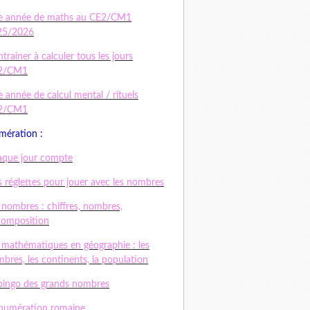
e année de maths au CE2/CM1
25/2026
ntrainer à calculer tous les jours
2/CM1
 année de calcul mental / rituels
2/CM1
ération :
que jour compte
 réglettes pour jouer avec les nombres
 nombres : chiffres, nombres,
composition
 mathématiques en géographie : les
bres, les continents, la population
bingo des grands nombres
numération romaine