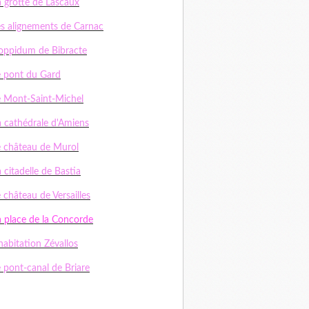
a grotte de Lascaux
es alignements de Carnac
'oppidum de Bibracte
e pont du Gard
e Mont-Saint-Michel
a cathédrale d'Amiens
e château de Murol
 citadelle de Bastia
 château de Versailles
a place de la Concorde
habitation Zévallos
e pont-canal de Briare