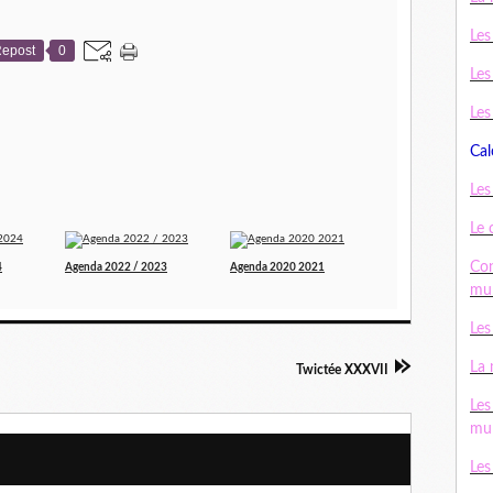
Les
epost
0
Les
Les
Cal
Les
Le 
Con
4
Agenda 2022 / 2023
Agenda 2020 2021
mul
Les
La 
Twictée XXXVII
Les
mul
Les