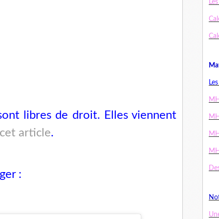
Les
Cal
Cal
Mat
Les
MH
sont libres de droit. Elles viennent
MH
cet articl
e
.
MH
MH
Des
ger :
Not
Un