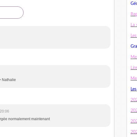
Géo
Rep
La 
Les
Gra
Mes
Lir
Mes
> Nathalie
Les
20
20
20:06
hargée normalement maintenant
20
20