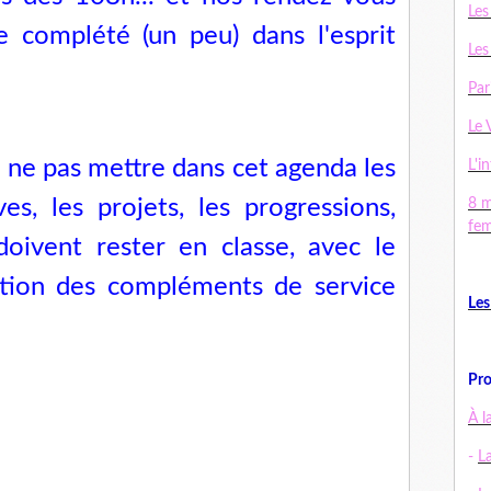
Les
e complété (un peu) dans l'esprit
Les
Par
Le 
e ne pas mettre dans cet agenda les
L'in
s, les projets, les progressions,
8 m
fe
doivent rester en classe, avec le
sition des compléments de service
Les
Pro
À l
-
L