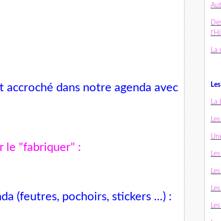
Au
De
l'H
La 
Les 
 et accroché dans notre agenda avec
La 
Les
Une
 le "fabriquer"
:
Les
Les
Les
 (feutres, pochoirs, stickers ...) :
Les