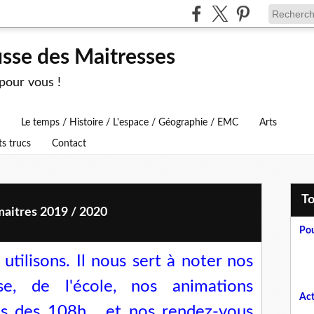
usse des Maitresses
 pour vous !
Le temps / Histoire / L'espace / Géographie / EMC
Arts
ts trucs
Contact
T
maitres 2019 / 2020
Pou
utilisons. Il nous sert à noter nos
se, de l'école, nos animations
Act
is des 108h... et nos rendez-vous