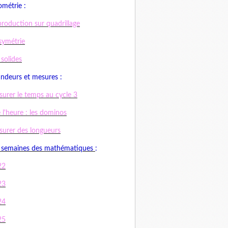
métrie :
roduction sur quadrillage
symétrie
 solides
ndeurs et mesures :
urer le temps au cycle 3
e l'heure : les dominos
urer des longueurs
 semaines des mathématiques
:
22
23
24
25