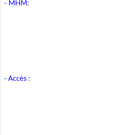
- MHM:
- Accès :