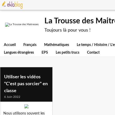
La Trousse des Maitr
Toujours là pour vous !
Accueil
Français
Mathématiques
Le temps / Histoire / L
Langues étrangères
EPS
Les petits trucs
Contact
c'est pas sorcier
Utiliser les vidéos
"C'est pas sorcier" en
classe
6 Juin 2022
Nous utilisons souvent les