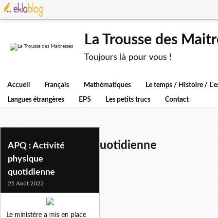
La Trousse des Maitr
Toujours là pour vous !
Accueil
Français
Mathématiques
Le temps / Histoire / L
Langues étrangères
EPS
Les petits trucs
Contact
activite physique quotidienne
APQ : Activité
physique
quotidienne
25 Août 2022
Le ministère a mis en place