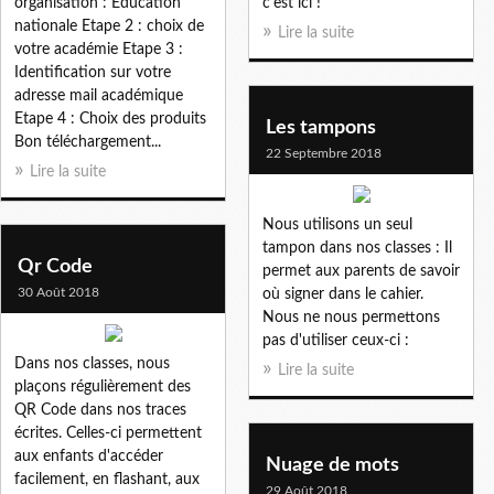
organisation : Education
c'est ici !
nationale Etape 2 : choix de
Lire la suite
votre académie Etape 3 :
Identification sur votre
adresse mail académique
Etape 4 : Choix des produits
Les tampons
Bon téléchargement...
22 Septembre 2018
Lire la suite
Nous utilisons un seul
tampon dans nos classes : Il
Qr Code
permet aux parents de savoir
30 Août 2018
où signer dans le cahier.
Nous ne nous permettons
pas d'utiliser ceux-ci :
Dans nos classes, nous
Lire la suite
plaçons régulièrement des
QR Code dans nos traces
écrites. Celles-ci permettent
aux enfants d'accéder
Nuage de mots
facilement, en flashant, aux
29 Août 2018