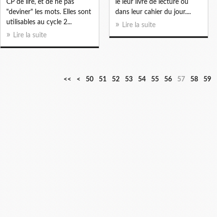
CP de lire, et de ne pas
le leur livre de lecture ou
"deviner" les mots. Elles sont
dans leur cahier du jour....
utilisables au cycle 2...
Lire la suite
Lire la suite
1
2
3
4
<<
<
50
51
52
53
54
55
56
57
58
59
0
0
0
0