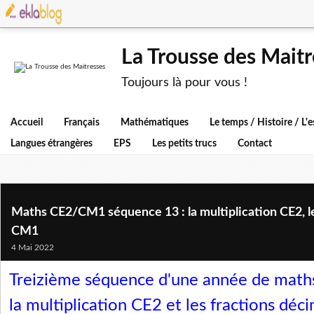
La Trousse des Maitr
Toujours là pour vous !
Accueil
Français
Mathématiques
Le temps / Histoire / L
Langues étrangères
EPS
Les petits trucs
Contact
Maths CE2/CM1 séquence 13 : la multiplication CE2, l
CM1
4 Mai 2022
Treizième séquence d'
une année de mat
la multiplication CE2 et les fractions dé