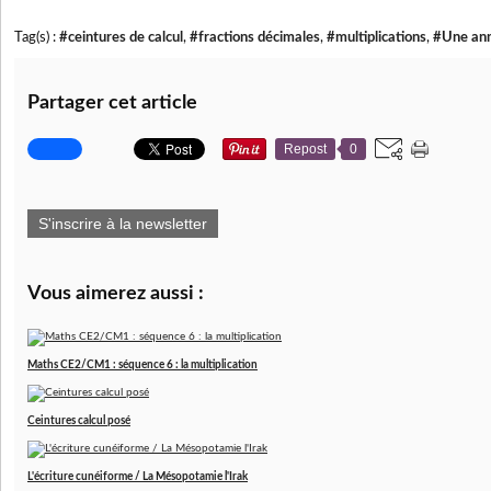
Tag(s) :
#ceintures de calcul
,
#fractions décimales
,
#multiplications
,
#Une an
Partager cet article
Repost
0
S'inscrire à la newsletter
Vous aimerez aussi :
Maths CE2/CM1 : séquence 6 : la multiplication
Ceintures calcul posé
L'écriture cunéiforme / La Mésopotamie l'Irak