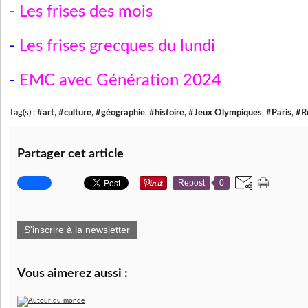
-
Les frises des mois
-
Les frises grecques du lundi
-
EMC avec Génération 2024
Tag(s) :
#art
,
#culture
,
#géographie
,
#histoire
,
#Jeux Olympiques
,
#Paris
,
#Re
Partager cet article
Repost
0
S'inscrire à la newsletter
Vous aimerez aussi :