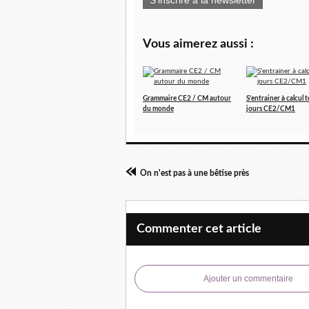
S'inscrire à la newsletter
Vous aimerez aussi :
Grammaire CE2 / CM autour
S'entrainer à calcul t
du monde
jours CE2/CM1
On n'est pas à une bêtise près
Commenter cet article
Ajouter un commentaire