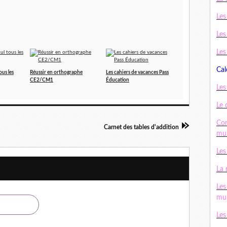
Les
Les
Les
Cal
ous les
Réussir en orthographe
Les cahiers de vacances Pass
CE2/CM1
Éducation
Les
Le 
Con
Carnet des tables d'addition
mul
Les
La 
Les
mul
Les