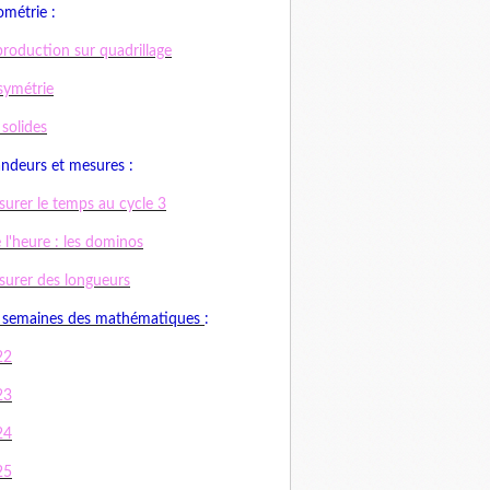
métrie :
roduction sur quadrillage
symétrie
 solides
ndeurs et mesures :
urer le temps au cycle 3
e l'heure : les dominos
urer des longueurs
 semaines des mathématiques
:
22
23
24
25