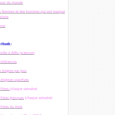
tour du monde
s femmes et des hommes qui ont marqué
istoire
mer
rituels :
boite à défis (sciences)
 inférences
 énigme par jour
 énigmes sportives
 frises
(chaque semaine)
 frises grecques
(chaque semaine)
 frises du mois