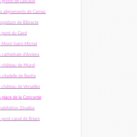
a grotte de Lascaux
es alignements de Carnac
'oppidum de Bibracte
e pont du Gard
e Mont-Saint-Michel
a cathédrale d'Amiens
e château de Murol
 citadelle de Bastia
 château de Versailles
a place de la Concorde
habitation Zévallos
e pont-canal de Briare