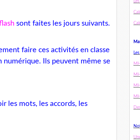
Les
Cal
flash
sont faites les jours suivants.
Cal
Mat
ment faire ces activités en classe
Les
on numérique. Ils peuvent même se
MH
MH
MH
MH
ir les mots, les accords, les
Des
Not
Un