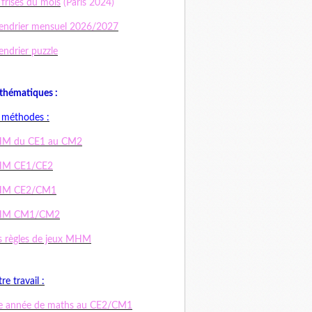
 frises du mois
(Paris 2024)
endrier mensuel 2026/2027
endrier puzzle
hématiques :
 méthodes :
M du CE1 au CM2
M CE1/CE2
M CE2/CM1
M CM1/CM2
 règles de jeux MHM
re travail :
e année de maths au CE2/CM1