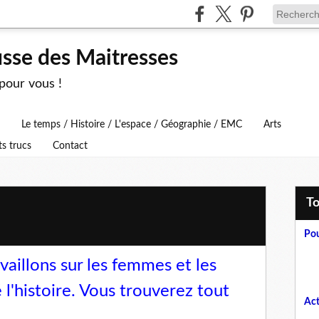
usse des Maitresses
 pour vous !
Le temps / Histoire / L'espace / Géographie / EMC
Arts
ts trucs
Contact
T
Pou
aillons sur
les femmes et les
l'histoire
. Vous trouverez tout
Act