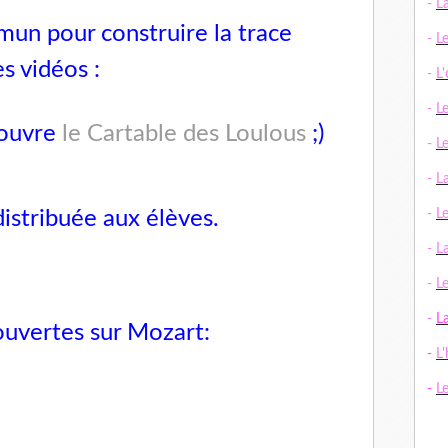
-
L
un pour construire la trace
-
L
s vidéos :
-
L
-
L
 ouvre
le Cartable des Loulous
;)
-
L
-
L
distribuée aux élèves.
-
L
-
La
-
Le
-
L
ouvertes sur Mozart:
-
L'
-
L