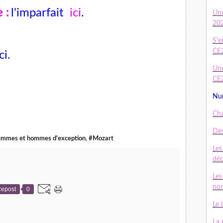
 :
l'imparfait
ici
.
Un
20
S'e
CE
ci
.
Une
CE
Num
Cha
Des
mmes et hommes d'exception
,
#Mozart
Les
dé
Les
nom
epost
0
Le 
La 