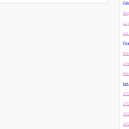
Géo
Rep
La 
Les
Gra
Mes
Lir
Mes
Les
20
20
20
20