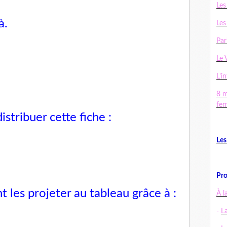
Les
à
.
Les
Par
Le 
L'in
8 m
fe
tribuer cette fiche :
Les
Pro
les projeter au tableau grâce à :
À l
-
L