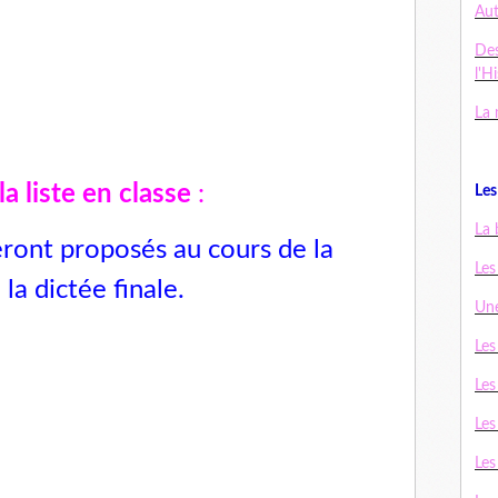
Au
De
l'H
La 
a liste en classe
:
Les 
La 
seront proposés au cours de la
Les
la dictée finale.
Une
Les
Les
Les
Les