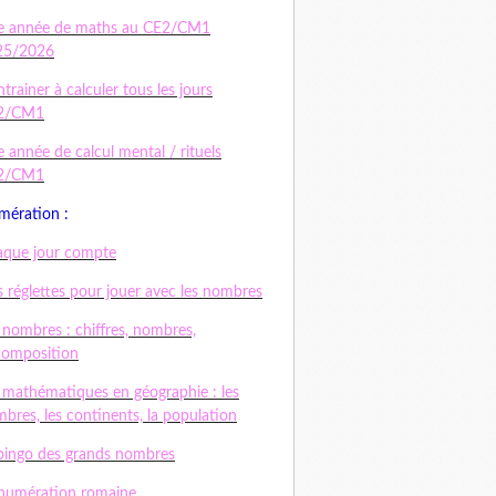
e année de maths au CE2/CM1
25/2026
ntrainer à calculer tous les jours
2/CM1
 année de calcul mental / rituels
2/CM1
ération :
que jour compte
 réglettes pour jouer avec les nombres
 nombres : chiffres, nombres,
composition
 mathématiques en géographie : les
bres, les continents, la population
bingo des grands nombres
numération romaine